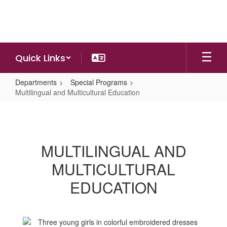
Skip
to
main
content
Quick Links
Departments
Special Programs
Multilingual and Multicultural Education
Multilingual
and
Multicultural
MULTILINGUAL AND
Education
MULTICULTURAL
EDUCATION