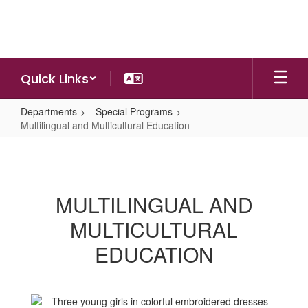
Skip
to
main
content
Quick Links
Departments
Special Programs
Multilingual and Multicultural Education
Multilingual
and
Multicultural
MULTILINGUAL AND
Education
MULTICULTURAL
EDUCATION